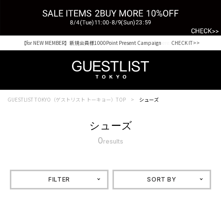
【for NEW MEMBER】新規会員様1000Point Present Campaign CHECK IT>>
Shopping from outside Japan? Visit our Global Site here. >>
GUESTLIST TOKYO（ゲストリスト トーキョー）TOP
シューズ
シューズ
0
results
FILTER
SORT BY