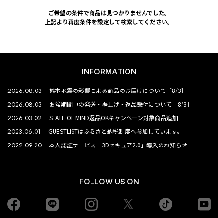
ご希望の条件で商品は見つかりませんでした。
上記より再度条件を設定して検索してください。
INFORMATION
2026.08.03
熊本地震の影響による商品のお届けについて［8/3］
2026.08.03
お盆期間中の発送・裾上げ・返品受付について［8/3］
2026.03.02
STATE OF MIND返品OKキャンペーン対象商品追加
2023.06.01
GUESTLISTはふるさと納税制度へ参加しています。
2022.09.20
本人認証サービス「3Dセキュア2.0」導入のお知らせ
FOLLOW US ON
Facebook
LINE
Instagram
tiktok
yo
Twiiter