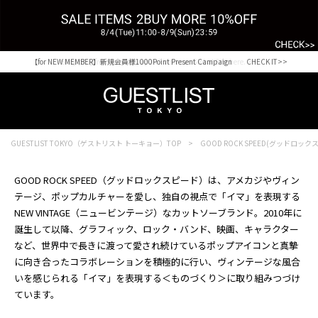
【for NEW MEMBER】新規会員様1000Point Present Campaign CHECK IT>>
Shopping from outside Japan? Visit our Global Site here. >>
GUESTLIST TOKYO（ゲストリスト トーキョー）TOP
GOOD ROCK SPEED(グッドロック
GOOD ROCK SPEED（グッドロックスピード）は、アメカジやヴィン
テージ、ポップカルチャーを愛し、独自の視点で「イマ」を表現する
NEW VINTAGE（ニュービンテージ）なカットソーブランド。2010年に
誕生して以降、グラフィック、ロック・バンド、映画、キャラクター
など、世界中で長きに渡って愛され続けているポップアイコンと真摯
に向き合ったコラボレーションを積極的に行い、ヴィンテージな風合
いを感じられる「イマ」を表現する＜ものづくり＞に取り組みつづけ
ています。