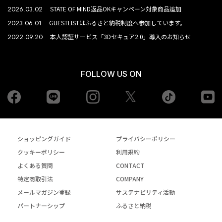
2026.03.02
STATE OF MIND返品OKキャンペーン対象商品追加
2023.06.01
GUESTLISTはふるさと納税制度へ参加しています。
2022.09.20
本人認証サービス「3Dセキュア2.0」導入のお知らせ
FOLLOW US ON
Facebook
LINE
Instagram
tiktok
yo
Twiiter
ショッピングガイド
プライバシーポリシー
クッキーポリシー
利用規約
よくある質問
CONTACT
特定商取引法
COMPANY
メールマガジン登録
サステナビリティ活動
パートナーシップ
ふるさと納税