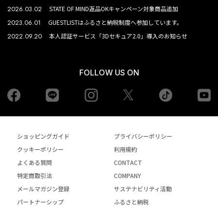
2026.03.02
STATE OF MIND返品OKキャンペーン対象商品追加
2023.06.01
GUESTLISTはふるさと納税制度へ参加しています。
2022.09.20
本人認証サービス「3Dセキュア2.0」導入のお知らせ
FOLLOW US ON
Facebook
LINE
Instagram
tiktok
yo
Twiiter
ショッピングガイド
プライバシーポリシー
クッキーポリシー
利用規約
よくある質問
CONTACT
特定商取引法
COMPANY
メールマガジン登録
サステナビリティ活動
パートナーシップ
ふるさと納税