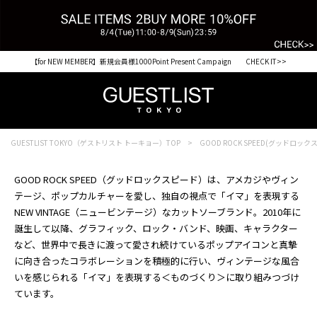
【for NEW MEMBER】新規会員様1000Point Present Campaign CHECK IT>>
GUESTLIST TOKYO（ゲストリスト トーキョー）TOP
GOOD ROCK SPEED(グッドロック
GOOD ROCK SPEED（グッドロックスピード）は、アメカジやヴィン
テージ、ポップカルチャーを愛し、独自の視点で「イマ」を表現する
NEW VINTAGE（ニュービンテージ）なカットソーブランド。2010年に
誕生して以降、グラフィック、ロック・バンド、映画、キャラクター
など、世界中で長きに渡って愛され続けているポップアイコンと真摯
に向き合ったコラボレーションを積極的に行い、ヴィンテージな風合
いを感じられる「イマ」を表現する＜ものづくり＞に取り組みつづけ
ています。