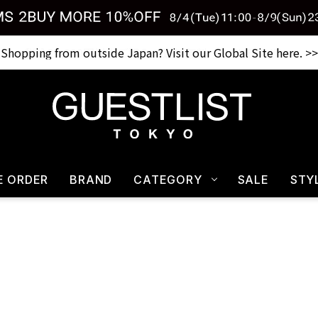
Shopping from outside Japan? Visit our Global Site here. >>
税込33,000円以上ご購入で送料無料 CHECK IT>>
E ORDER
BRAND
CATEGORY
SALE
STY