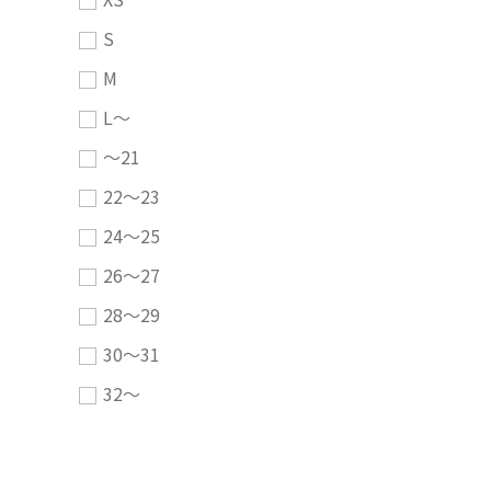
S
M
L～
～21
22～23
24～25
26～27
28～29
30～31
32～