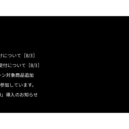
について［8/3］
付について［8/3］
ンペーン対象商品追加
度へ参加しています。
.0」導入のお知らせ