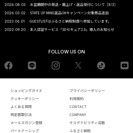
2026.08.03
お盆期間中の発送・裾上げ・返品受付について［8/3］
2026.03.02
STATE OF MIND返品OKキャンペーン対象商品追加
2023.06.01
GUESTLISTはふるさと納税制度へ参加しています。
2022.09.20
本人認証サービス「3Dセキュア2.0」導入のお知らせ
FOLLOW US ON
Facebook
LINE
Instagram
tiktok
yo
Twiiter
ショッピングガイド
プライバシーポリシー
クッキーポリシー
利用規約
よくある質問
CONTACT
特定商取引法
COMPANY
メールマガジン登録
サステナビリティ活動
パートナーシップ
ふるさと納税