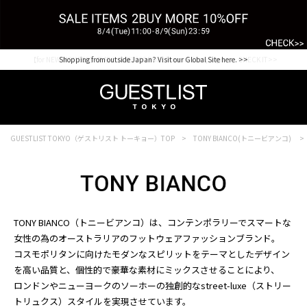
【for NEW MEMBER】新規会員様1000Point Present Campaign CHECK IT>>
Shopping from outside Japan? Visit our Global Site here. >>
GUESTLIST TOKYO（ゲストリスト トーキョー）TOP
TONY BIANCO(トニービアンコ)
TONY BIANCO（トニービアンコ）は、コンテンポラリーでスマートな
女性の為のオーストラリアのフットウェアファッションブランド。
コスモポリタンに向けたモダンなスピリットをテーマとしたデザイン
を高い品質と、個性的で豪華な素材にミックスさせることにより、
ロンドンやニューヨークのソーホーの独創的なstreet-luxe（ストリー
トリュクス）スタイルを実現させています。