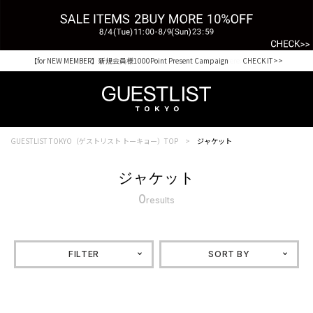
【for NEW MEMBER】新規会員様1000Point Present Campaign CHECK IT>>
Shopping from outside Japan? Visit our Global Site here. >>
GUESTLIST TOKYO（ゲストリスト トーキョー）TOP
ジャケット
ジャケット
0
results
FILTER
SORT BY