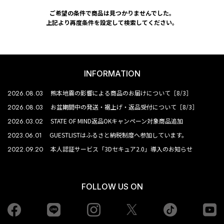
ご希望の条件で商品は見つかりませんでした。
上記より再度条件を設定して検索してください。
INFORMATION
2026.08.03
熊本地震の影響による商品のお届けについて［8/3］
2026.08.03
お盆期間中の発送・裾上げ・返品受付について［8/3］
2026.03.02
STATE OF MIND返品OKキャンペーン対象商品追加
2023.06.01
GUESTLISTはふるさと納税制度へ参加しています。
2022.09.20
本人認証サービス「3Dセキュア2.0」導入のお知らせ
FOLLOW US ON
Facebook
LINE
Instagram
tiktok
yo
Twiiter