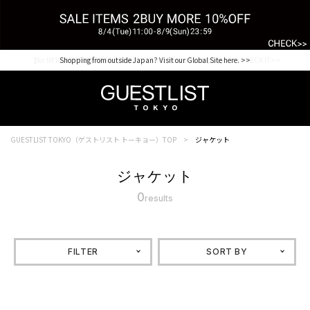
【for NEW MEMBER】新規会員様1000Point Present Campaign CHECK IT>>
Shopping from outside Japan? Visit our Global Site here. >>
GUESTLIST TOKYO（ゲストリスト トーキョー）TOP
ジャケット
ジャケット
0
results
FILTER
SORT BY