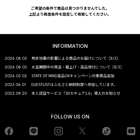
ご希望の条件で商品は見つかりませんでした。
上記より再度条件を設定して検索してください。
INFORMATION
2026.08.03
熊本地震の影響による商品のお届けについて［8/3］
2026.08.03
お盆期間中の発送・裾上げ・返品受付について［8/3］
2026.03.02
STATE OF MIND返品OKキャンペーン対象商品追加
2023.06.01
GUESTLISTはふるさと納税制度へ参加しています。
2022.09.20
本人認証サービス「3Dセキュア2.0」導入のお知らせ
FOLLOW US ON
Facebook
LINE
Instagram
tiktok
yo
Twiiter