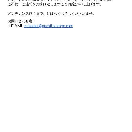
ご不便・ご迷惑をお掛け致しますことお詫び申し上げます。
メンテナンス終了まで、しばらくお待ちくださいませ。
お問い合わせ窓口
・E-MAIL:
customer@guestlist-tokyo.com