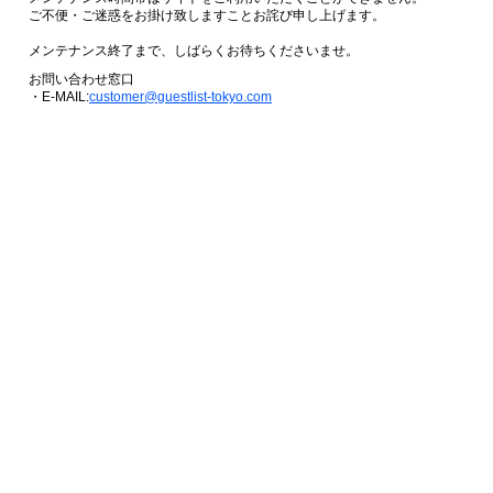
ご不便・ご迷惑をお掛け致しますことお詫び申し上げます。
メンテナンス終了まで、しばらくお待ちくださいませ。
お問い合わせ窓口
・E-MAIL:
customer@guestlist-tokyo.com