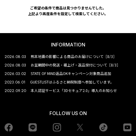
ご希望の条件で商品は見つかりませんでした。
上記より再度条件を設定して検索してください。
INFORMATION
2026.08.03
熊本地震の影響による商品のお届けについて［8/3］
2026.08.03
お盆期間中の発送・裾上げ・返品受付について［8/3］
2026.03.02
STATE OF MIND返品OKキャンペーン対象商品追加
2023.06.01
GUESTLISTはふるさと納税制度へ参加しています。
2022.09.20
本人認証サービス「3Dセキュア2.0」導入のお知らせ
FOLLOW US ON
Facebook
LINE
Instagram
tiktok
yo
Twiiter