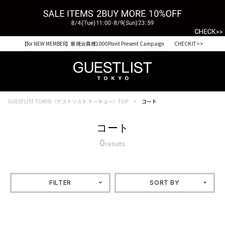
【for NEW MEMBER】新規会員様1000Point Present Campaign CHECK IT>>
GUESTLIST TOKYO（ゲストリスト トーキョー）TOP
コート
コート
0
results
FILTER
SORT BY