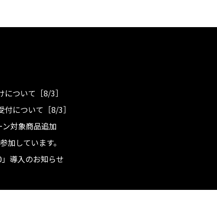
について［8/3］
付について［8/3］
ンペーン対象商品追加
度へ参加しています。
.0」導入のお知らせ