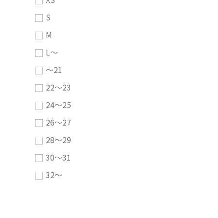
S
M
L～
～21
22～23
24～25
26～27
28～29
30～31
32～