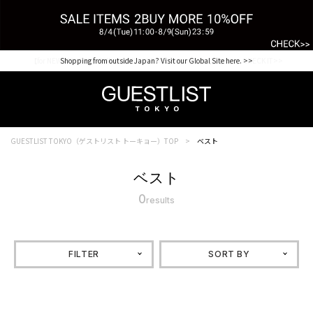
【for NEW MEMBER】新規会員様1000Point Present Campaign CHECK IT>>
Shopping from outside Japan? Visit our Global Site here. >>
GUESTLIST TOKYO（ゲストリスト トーキョー）TOP
ベスト
ベスト
0
results
FILTER
SORT BY