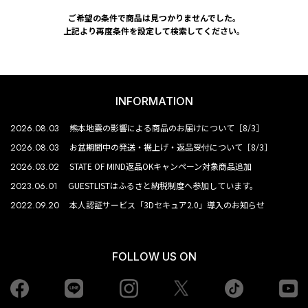
ご希望の条件で商品は見つかりませんでした。
上記より再度条件を設定して検索してください。
INFORMATION
2026.08.03
熊本地震の影響による商品のお届けについて［8/3］
2026.08.03
お盆期間中の発送・裾上げ・返品受付について［8/3］
2026.03.02
STATE OF MIND返品OKキャンペーン対象商品追加
2023.06.01
GUESTLISTはふるさと納税制度へ参加しています。
2022.09.20
本人認証サービス「3Dセキュア2.0」導入のお知らせ
FOLLOW US ON
Facebook
LINE
Instagram
tiktok
yo
Twiiter