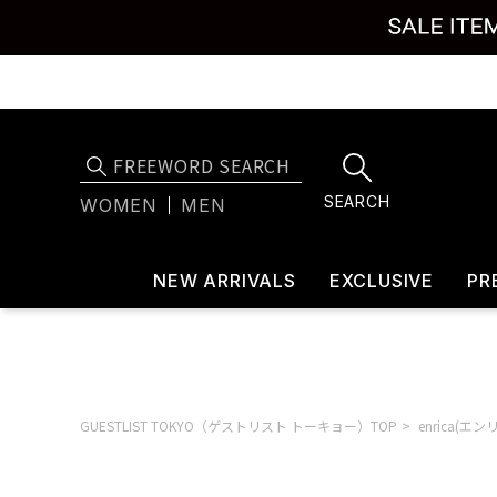
SEARCH
WOMEN
MEN
NEW ARRIVALS
EXCLUSIVE
PR
GUESTLIST TOKYO（ゲストリスト トーキョー）TOP
enrica(エン