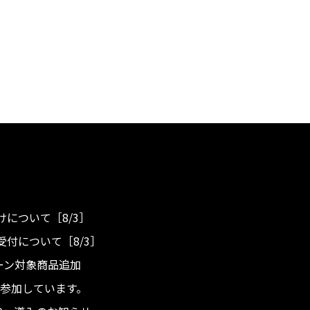
について［8/3］
付について［8/3］
ンペーン対象商品追加
度へ参加しています。