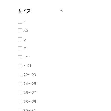
サイズ
F
XS
S
M
L～
～21
22～23
24～25
26～27
28～29
30～31