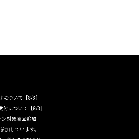
について［8/3］
付について［8/3］
ンペーン対象商品追加
度へ参加しています。