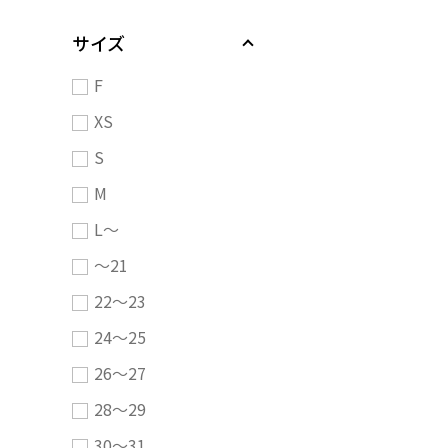
サイズ
F
XS
S
M
L～
～21
22～23
24～25
26～27
28～29
30～31