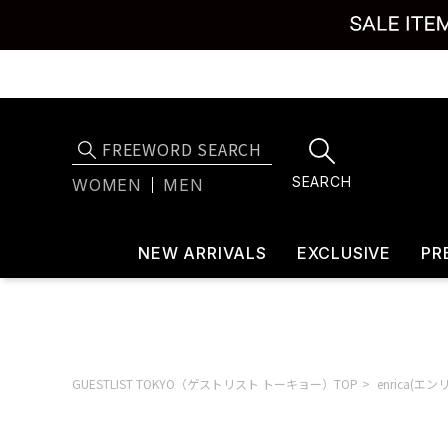
SEARCH
WOMEN
MEN
NEW ARRIVALS
EXCLUSIVE
PR
GUESTLIST TOKYO（ゲストリスト トーキョー）TOP
enrica(エン