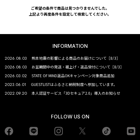
ご希望の条件で商品は見つかりませんでした。
上記より再度条件を設定して検索してください。
INFORMATION
2026.08.03
熊本地震の影響による商品のお届けについて［8/3］
2026.08.03
お盆期間中の発送・裾上げ・返品受付について［8/3］
2026.03.02
STATE OF MIND返品OKキャンペーン対象商品追加
2023.06.01
GUESTLISTはふるさと納税制度へ参加しています。
2022.09.20
本人認証サービス「3Dセキュア2.0」導入のお知らせ
FOLLOW US ON
Facebook
LINE
Instagram
tiktok
yo
Twiiter