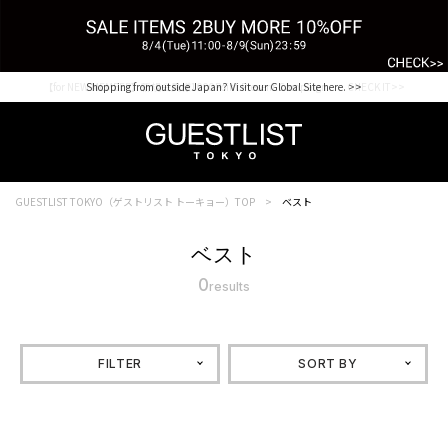
【for NEW MEMBER】新規会員様1000Point Present Campaign CHECK IT>>
Shopping from outside Japan? Visit our Global Site here. >>
GUESTLIST TOKYO（ゲストリスト トーキョー）TOP
ベスト
ベスト
0
results
FILTER
SORT BY