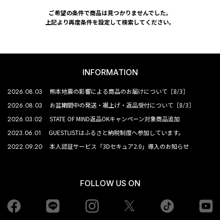
ご希望の条件で商品は見つかりませんでした。
上記より再度条件を設定して検索してください。
INFORMATION
2026.08.03
熊本地震の影響による商品のお届けについて［8/3］
2026.08.03
お盆期間中の発送・裾上げ・返品受付について［8/3］
2026.03.02
STATE OF MIND返品OKキャンペーン対象商品追加
2023.06.01
GUESTLISTはふるさと納税制度へ参加しています。
2022.09.20
本人認証サービス「3Dセキュア2.0」導入のお知らせ
FOLLOW US ON
Facebook
LINE
Instagram
tiktok
yo
Twiiter