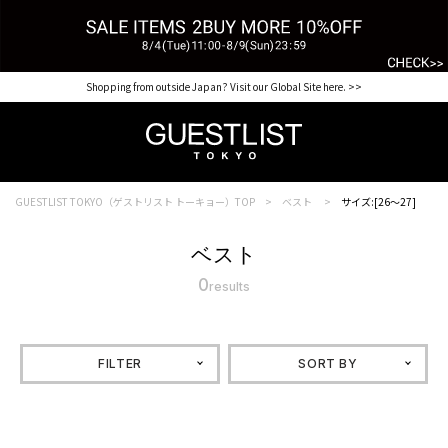
Shopping from outside Japan? Visit our Global Site here. >>
GUESTLIST TOKYO（ゲストリスト トーキョー）TOP
ベスト
サイズ:[26～27]
ベスト
0
results
FILTER
SORT BY