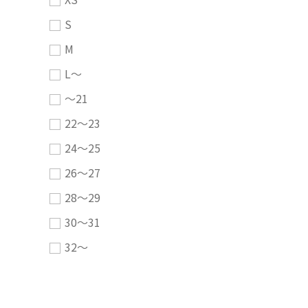
S
M
L～
～21
22～23
24～25
26～27
28～29
30～31
32～