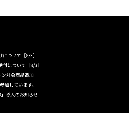
について［8/3］
付について［8/3］
ンペーン対象商品追加
度へ参加しています。
.0」導入のお知らせ