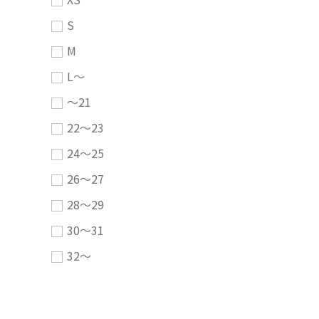
S
M
L～
～21
22～23
24～25
26～27
28～29
30～31
32～