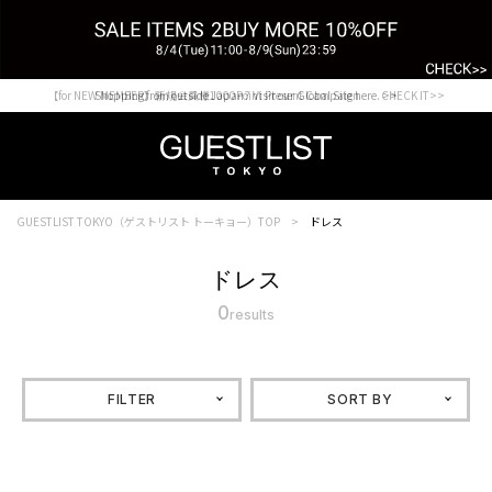
【for NEW MEMBER】新規会員様1000Point Present Campaign CHECK IT>>
Shopping from outside Japan? Visit our Global Site here. >>
GUESTLIST TOKYO（ゲストリスト トーキョー）TOP
ドレス
ドレス
0
results
FILTER
SORT BY