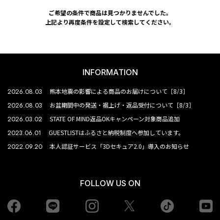
ご希望の条件で商品は見つかりませんでした。
上記より再度条件を設定して検索してください。
INFORMATION
2026.08.03
熊本地震の影響による商品のお届けについて［8/3］
2026.08.03
お盆期間中の発送・裾上げ・返品受付について［8/3］
2026.03.02
STATE OF MIND返品OKキャンペーン対象商品追加
2023.06.01
GUESTLISTはふるさと納税制度へ参加しています。
2022.09.20
本人認証サービス「3Dセキュア2.0」導入のお知らせ
FOLLOW US ON
Facebook
LINE
Instagram
tiktok
yo
Twiiter