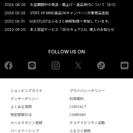
2026.08.03
お盆期間中の発送・裾上げ・返品受付について［8/3］
2026.03.02
STATE OF MIND返品OKキャンペーン対象商品追加
2023.06.01
GUESTLISTはふるさと納税制度へ参加しています。
2022.09.20
本人認証サービス「3Dセキュア2.0」導入のお知らせ
FOLLOW US ON
Facebook
LINE
Instagram
tiktok
yo
Twiiter
ショッピングガイド
プライバシーポリシー
クッキーポリシー
利用規約
よくある質問
CONTACT
特定商取引法
COMPANY
メールマガジン登録
サステナビリティ活動
パートナーシップ
ふるさと納税