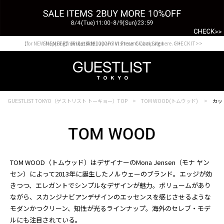
【for NEW MEMBER】新規会員様1000Point Present Campaign CHECK IT>>
Shopping from outside Japan? Visit our Global Site here. >>
GUESTLIST TOKYO（ゲストリスト トーキョー）TOP
TOM WOOD(トムウッド)
カッ
TOM WOOD（トムウッド）はデザイナーのMona Jensen（モナ ヤン
セン）によって2013年に誕生したノルウェーのブランド。エッジが効
きつつ、エレガントでシンプルなデザインが魅力。ボリュームがあり
ながら、スカンジナビアンデザインのエッセンスを感じさせるような
モダンかつクリーン、知性が光るラインナップ。海外のセレブ・モデ
ルにも注目されている。