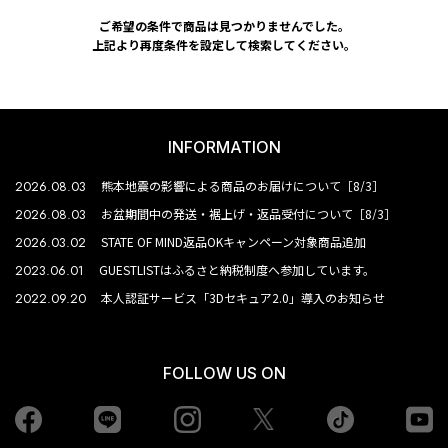
ご希望の条件で商品は見つかりませんでした。
上記より再度条件を設定して検索してください。
INFORMATION
2026.08.03
熊本地震の影響による商品のお届けについて［8/3］
2026.08.03
お盆期間中の発送・裾上げ・返品受付について［8/3］
2026.03.02
STATE OF MIND返品OKキャンペーン対象商品追加
2023.06.01
GUESTLISTはふるさと納税制度へ参加しています。
2022.09.20
本人認証サービス「3Dセキュア2.0」導入のお知らせ
FOLLOW US ON
Facebook
LINE
Instagram
tiktok
yo
Twiiter