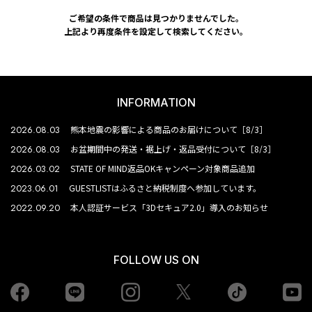
ご希望の条件で商品は見つかりませんでした。
上記より再度条件を設定して検索してください。
INFORMATION
2026.08.03
熊本地震の影響による商品のお届けについて［8/3］
2026.08.03
お盆期間中の発送・裾上げ・返品受付について［8/3］
2026.03.02
STATE OF MIND返品OKキャンペーン対象商品追加
2023.06.01
GUESTLISTはふるさと納税制度へ参加しています。
2022.09.20
本人認証サービス「3Dセキュア2.0」導入のお知らせ
FOLLOW US ON
Facebook
LINE
Instagram
tiktok
yo
Twiiter