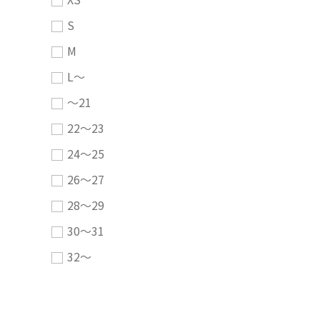
S
M
L～
～21
22～23
24～25
26～27
28～29
30～31
32～