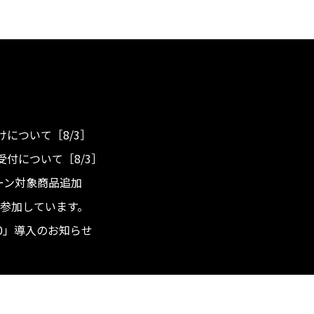
について［8/3］
付について［8/3］
ンペーン対象商品追加
度へ参加しています。
.0」導入のお知らせ