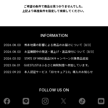
ご希望の条件で商品は見つかりませんでした。
上記より再度条件を設定して検索してください。
INFORMATION
2026.08.03
熊本地震の影響による商品のお届けについて［8/3］
2026.08.03
お盆期間中の発送・裾上げ・返品受付について［8/3］
2026.03.02
STATE OF MIND返品OKキャンペーン対象商品追加
2023.06.01
GUESTLISTはふるさと納税制度へ参加しています。
2022.09.20
本人認証サービス「3Dセキュア2.0」導入のお知らせ
FOLLOW US ON
Facebook
LINE
Instagram
tiktok
yo
Twiiter