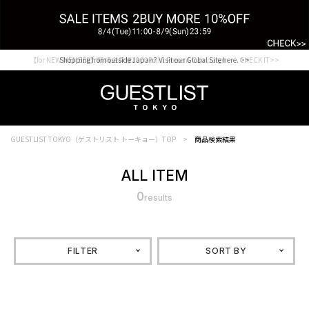
【for NEW MEMBER】新規会員様1000Point Present Campaign CHECK IT>>
Shopping from outside Japan? Visit our Global Site here. >>
GUESTLIST TOKYO（ゲストリスト トーキョー）TOP
商品検索結果
ALL ITEM
0
results
FILTER
SORT BY