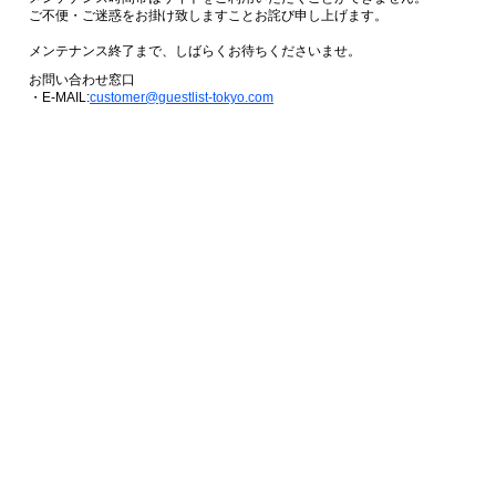
ご不便・ご迷惑をお掛け致しますことお詫び申し上げます。
メンテナンス終了まで、しばらくお待ちくださいませ。
お問い合わせ窓口
・E-MAIL:
customer@guestlist-tokyo.com