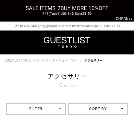
【for NEW MEMBER】新規会員様1000Point Present Campaign CHECK IT>>
Shopping from outside Japan? Visit our Global Site here. >>
GUESTLIST TOKYO（ゲストリスト トーキョー）TOP
アクセサリー
アクセサリー
0
results
FILTER
SORT BY