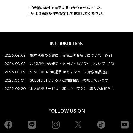
ご希望の条件で商品は見つかりませんでした。
上記より再度条件を設定して検索してください。
INFORMATION
2026.08.03
熊本地震の影響による商品のお届けについて［8/3］
2026.08.03
お盆期間中の発送・裾上げ・返品受付について［8/3］
2026.03.02
STATE OF MIND返品OKキャンペーン対象商品追加
2023.06.01
GUESTLISTはふるさと納税制度へ参加しています。
2022.09.20
本人認証サービス「3Dセキュア2.0」導入のお知らせ
FOLLOW US ON
Facebook
LINE
Instagram
tiktok
yo
Twiiter