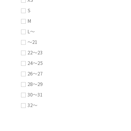
S
M
L～
～21
22～23
24～25
26～27
28～29
30～31
32～