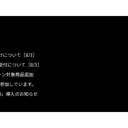
について［8/3］
付について［8/3］
ンペーン対象商品追加
度へ参加しています。
.0」導入のお知らせ