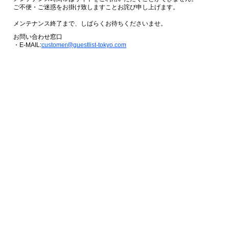
ご不便・ご迷惑をお掛け致しますことお詫び申し上げます。
メンテナンス終了まで、しばらくお待ちくださいませ。
お問い合わせ窓口
・E-MAIL:
customer@guestlist-tokyo.com