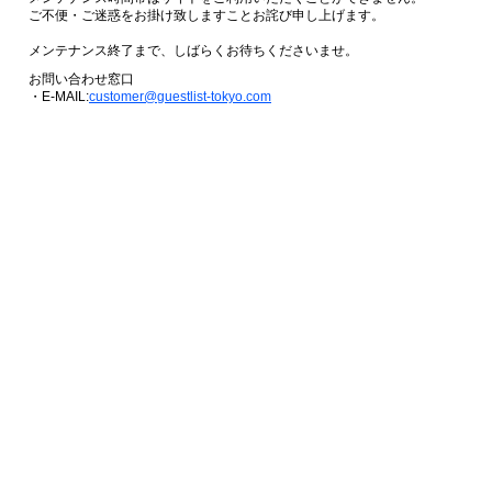
ご不便・ご迷惑をお掛け致しますことお詫び申し上げます。
メンテナンス終了まで、しばらくお待ちくださいませ。
お問い合わせ窓口
・E-MAIL:
customer@guestlist-tokyo.com