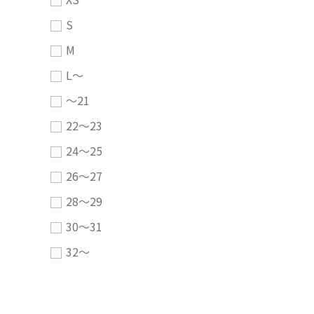
S
M
L～
～21
22～23
24～25
26～27
28～29
30～31
32～