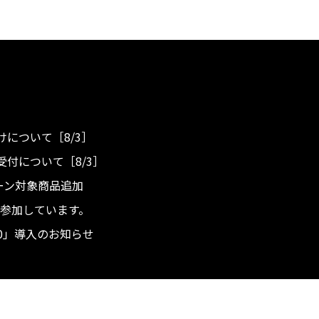
について［8/3］
付について［8/3］
ンペーン対象商品追加
度へ参加しています。
.0」導入のお知らせ