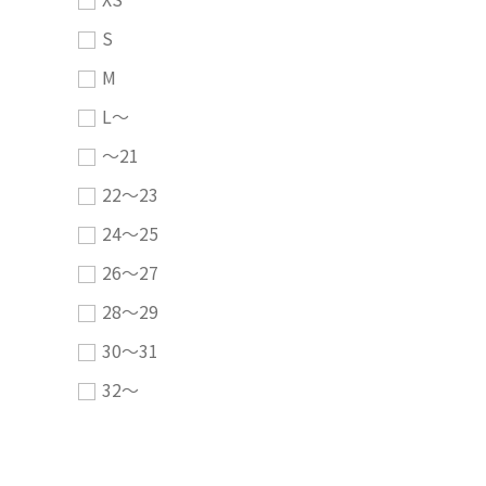
S
M
L～
～21
22～23
24～25
26～27
28～29
30～31
32～