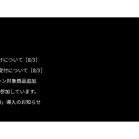
について［8/3］
付について［8/3］
ンペーン対象商品追加
度へ参加しています。
.0」導入のお知らせ