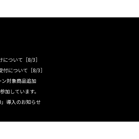
について［8/3］
付について［8/3］
ンペーン対象商品追加
度へ参加しています。
.0」導入のお知らせ