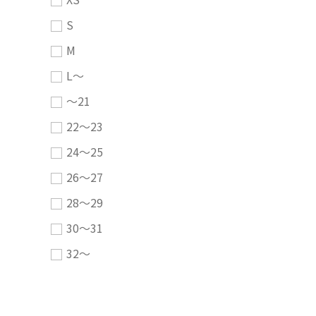
S
M
L～
～21
22～23
24～25
26～27
28～29
30～31
32～