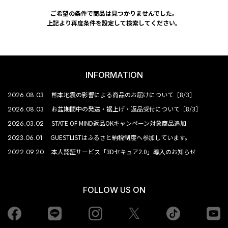
ご希望の条件で商品は見つかりませんでした。
上記より再度条件を設定して検索してください。
INFORMATION
2026.08.03
熊本地震の影響による商品のお届けについて［8/3］
2026.08.03
お盆期間中の発送・裾上げ・返品受付について［8/3］
2026.03.02
STATE OF MIND返品OKキャンペーン対象商品追加
2023.06.01
GUESTLISTはふるさと納税制度へ参加しています。
2022.09.20
本人認証サービス「3Dセキュア2.0」導入のお知らせ
FOLLOW US ON
Facebook
LINE
Instagram
tiktok
yo
Twiiter