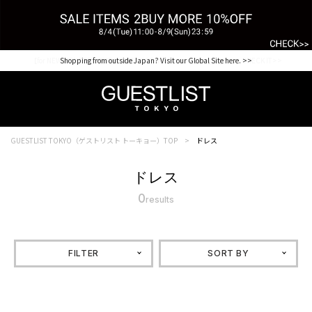
【for NEW MEMBER】新規会員様1000Point Present Campaign CHECK IT>>
Shopping from outside Japan? Visit our Global Site here. >>
GUESTLIST TOKYO（ゲストリスト トーキョー）TOP
ドレス
ドレス
0
results
FILTER
SORT BY