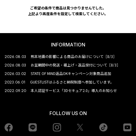
ご希望の条件で商品は見つかりませんでした。
上記より再度条件を設定して検索してください。
INFORMATION
2026.08.03
熊本地震の影響による商品のお届けについて［8/3］
2026.08.03
お盆期間中の発送・裾上げ・返品受付について［8/3］
2026.03.02
STATE OF MIND返品OKキャンペーン対象商品追加
2023.06.01
GUESTLISTはふるさと納税制度へ参加しています。
2022.09.20
本人認証サービス「3Dセキュア2.0」導入のお知らせ
FOLLOW US ON
Facebook
LINE
Instagram
tiktok
yo
Twiiter