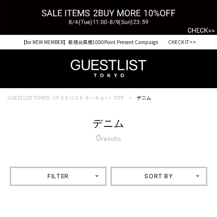
【for NEW MEMBER】新規会員様1000Point Present Campaign CHECK IT>>
GUESTLIST TOKYO（ゲストリスト トーキョー）TOP
デニム
デニム
0
results
FILTER
SORT BY