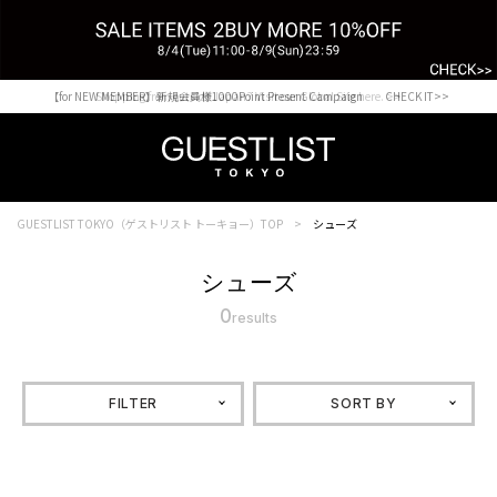
【for NEW MEMBER】新規会員様1000Point Present Campaign CHECK IT>>
Shopping from outside Japan? Visit our Global Site here. >>
GUESTLIST TOKYO（ゲストリスト トーキョー）TOP
シューズ
シューズ
0
results
FILTER
SORT BY