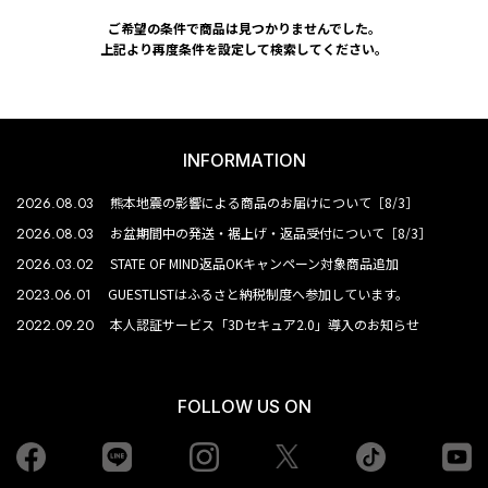
ご希望の条件で商品は見つかりませんでした。
上記より再度条件を設定して検索してください。
INFORMATION
2026.08.03
熊本地震の影響による商品のお届けについて［8/3］
2026.08.03
お盆期間中の発送・裾上げ・返品受付について［8/3］
2026.03.02
STATE OF MIND返品OKキャンペーン対象商品追加
2023.06.01
GUESTLISTはふるさと納税制度へ参加しています。
2022.09.20
本人認証サービス「3Dセキュア2.0」導入のお知らせ
FOLLOW US ON
Facebook
LINE
Instagram
tiktok
yo
Twiiter