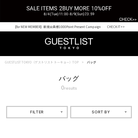
【for NEW MEMBER】新規会員様1000Point Present Campaign CHECK IT>>
Shopping from outside Japan? Visit our Global Site here. >>
GUESTLIST TOKYO（ゲストリスト トーキョー）TOP
バッグ
バッグ
0
results
FILTER
SORT BY