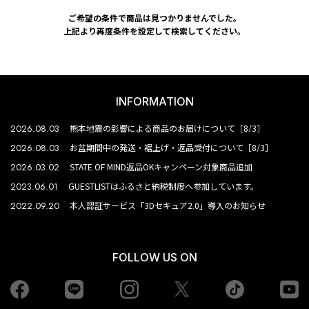
ご希望の条件で商品は見つかりませんでした。
上記より再度条件を設定して検索してください。
INFORMATION
2026.08.03
熊本地震の影響による商品のお届けについて［8/3］
2026.08.03
お盆期間中の発送・裾上げ・返品受付について［8/3］
2026.03.02
STATE OF MIND返品OKキャンペーン対象商品追加
2023.06.01
GUESTLISTはふるさと納税制度へ参加しています。
2022.09.20
本人認証サービス「3Dセキュア2.0」導入のお知らせ
FOLLOW US ON
Facebook
LINE
Instagram
tiktok
yo
Twiiter