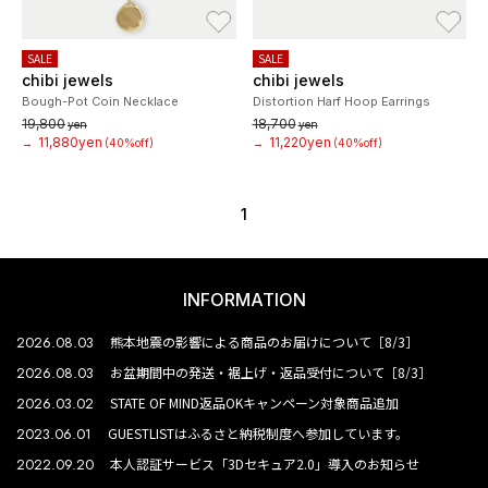
お気に入り
お
SALE
SALE
chibi jewels
chibi jewels
Bough-Pot Coin Necklace
Distortion Harf Hoop Earrings
19,800
18,700
yen
yen
11,880yen
11,220yen
→
(40%off)
→
(40%off)
1
INFORMATION
2026.08.03
熊本地震の影響による商品のお届けについて［8/3］
2026.08.03
お盆期間中の発送・裾上げ・返品受付について［8/3］
2026.03.02
STATE OF MIND返品OKキャンペーン対象商品追加
2023.06.01
GUESTLISTはふるさと納税制度へ参加しています。
2022.09.20
本人認証サービス「3Dセキュア2.0」導入のお知らせ