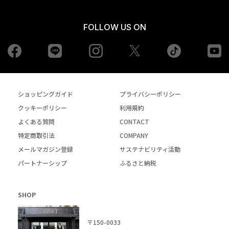
FOLLOW US ON
Facebook
LINE
Instagram
tiktok
yo
Twiiter
ショッピングガイド
プライバシーポリシー
クッキーポリシー
利用規約
よくある質問
CONTACT
特定商取引法
COMPANY
メールマガジン登録
サステナビリティ活動
パートナーシップ
ふるさと納税
SHOP
〒150-0033