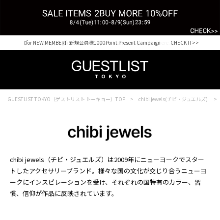
【for NEW MEMBER】新規会員様1000Point Present Campaign CHECK IT>>
Shopping from outside Japan? Visit our Global Site here. >>
GUESTLIST TOKYO（ゲストリスト トーキョー）TOP
chibi jewels(チビ・ジュエルズ)
chibi jewels（チビ・ジュエルズ）は2009年にニューヨークでスター
トしたアクセサリーブランド。様々な国の文化が交じり合うニューヨ
ークにインスピレーションを受け、それぞれの国特有のカラー、習
慣、信仰が作品に反映されています。