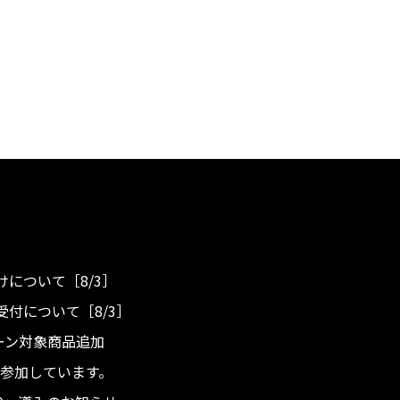
について［8/3］
付について［8/3］
ンペーン対象商品追加
度へ参加しています。