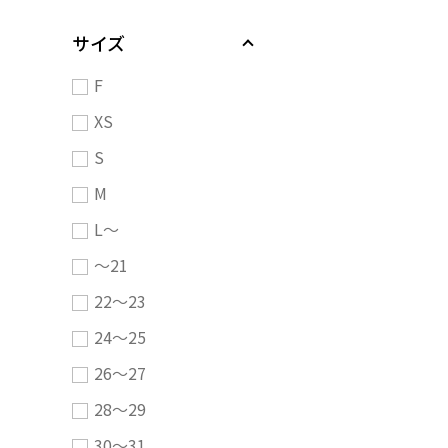
サイズ
F
XS
S
M
L～
～21
22～23
24～25
26～27
28～29
30～31