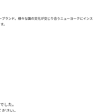
クセサリーブランド。様々な国の文化が交じり合うニューヨークにインス
ます。
でした。
ください。