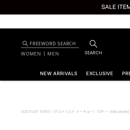
SEARCH
WOMEN
MEN
NEW ARRIVALS
EXCLUSIVE
PR
GUESTLIST TOKYO（ゲストリスト トーキョー）TOP
chibi jew