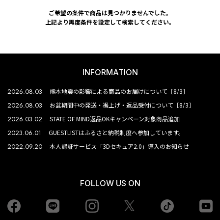
ご希望の条件で商品は見つかりませんでした。
上記より再度条件を設定して検索してください。
INFORMATION
2026.08.03
熊本地震の影響による商品のお届けについて［8/3］
2026.08.03
お盆期間中の発送・裾上げ・返品受付について［8/3］
2026.03.02
STATE OF MIND返品OKキャンペーン対象商品追加
2023.06.01
GUESTLISTはふるさと納税制度へ参加しています。
2022.09.20
本人認証サービス「3Dセキュア2.0」導入のお知らせ
FOLLOW US ON
Facebook
LINE
Instagram
tiktok
yo
Twiiter