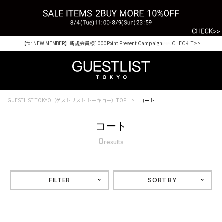
【for NEW MEMBER】新規会員様1000Point Present Campaign CHECK IT>>
Shopping from outside Japan? Visit our Global Site here. >>
GUESTLIST TOKYO（ゲストリスト トーキョー）TOP
コート
コート
0
results
FILTER
SORT BY