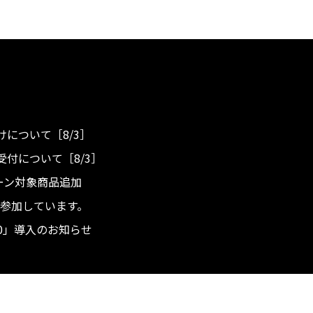
について［8/3］
付について［8/3］
ンペーン対象商品追加
度へ参加しています。
.0」導入のお知らせ