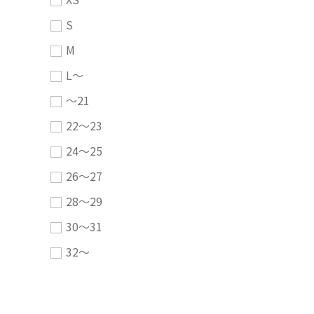
S
M
L～
～21
22～23
24～25
26～27
28～29
30～31
32～