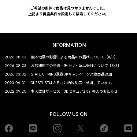
ご希望の条件で商品は見つかりませんでした。
上記より再度条件を設定して検索してください。
INFORMATION
2026.08.03
熊本地震の影響による商品のお届けについて［8/3］
2026.08.03
お盆期間中の発送・裾上げ・返品受付について［8/3］
2026.03.02
STATE OF MIND返品OKキャンペーン対象商品追加
2023.06.01
GUESTLISTはふるさと納税制度へ参加しています。
2022.09.20
本人認証サービス「3Dセキュア2.0」導入のお知らせ
FOLLOW US ON
Facebook
LINE
Instagram
tiktok
yo
Twiiter