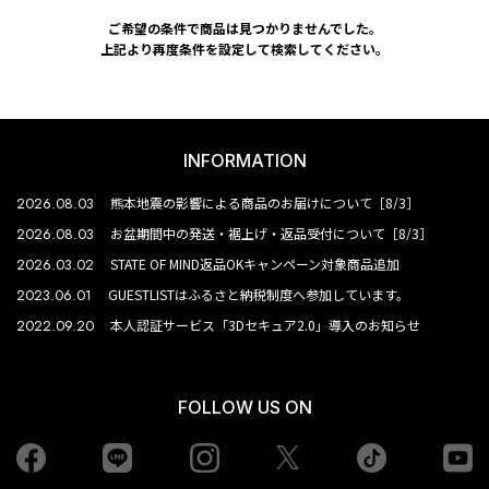
ご希望の条件で商品は見つかりませんでした。
上記より再度条件を設定して検索してください。
INFORMATION
2026.08.03
熊本地震の影響による商品のお届けについて［8/3］
2026.08.03
お盆期間中の発送・裾上げ・返品受付について［8/3］
2026.03.02
STATE OF MIND返品OKキャンペーン対象商品追加
2023.06.01
GUESTLISTはふるさと納税制度へ参加しています。
2022.09.20
本人認証サービス「3Dセキュア2.0」導入のお知らせ
FOLLOW US ON
Facebook
LINE
Instagram
tiktok
yo
Twiiter