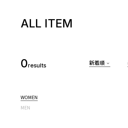
ALL ITEM
0
新着順
results
WOMEN
MEN