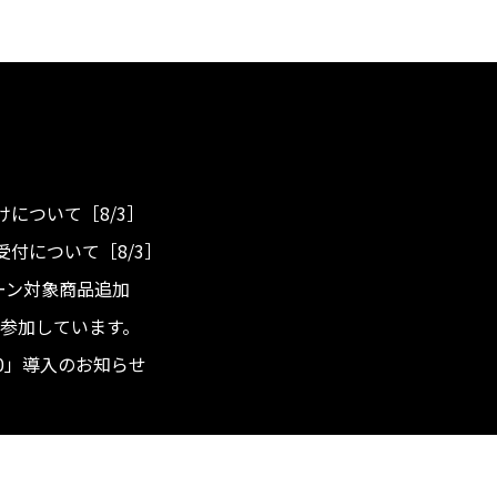
について［8/3］
付について［8/3］
ンペーン対象商品追加
度へ参加しています。
.0」導入のお知らせ