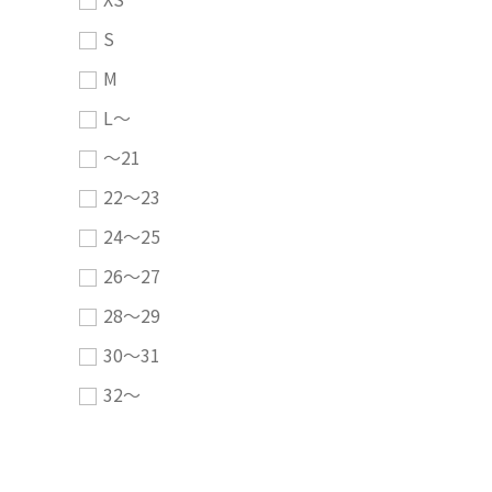
S
M
L～
～21
22～23
24～25
26～27
28～29
30～31
32～