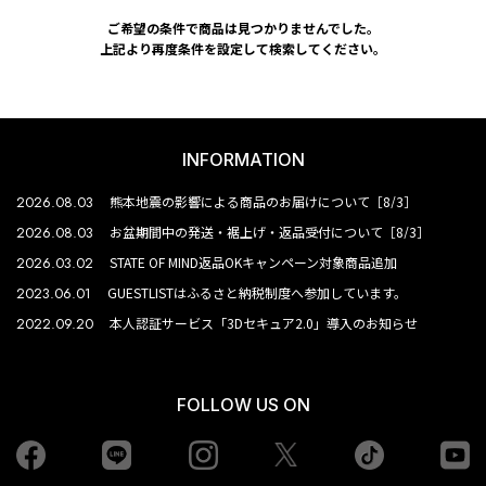
ご希望の条件で商品は見つかりませんでした。
上記より再度条件を設定して検索してください。
INFORMATION
2026.08.03
熊本地震の影響による商品のお届けについて［8/3］
2026.08.03
お盆期間中の発送・裾上げ・返品受付について［8/3］
2026.03.02
STATE OF MIND返品OKキャンペーン対象商品追加
2023.06.01
GUESTLISTはふるさと納税制度へ参加しています。
2022.09.20
本人認証サービス「3Dセキュア2.0」導入のお知らせ
FOLLOW US ON
Facebook
LINE
Instagram
tiktok
yo
Twiiter