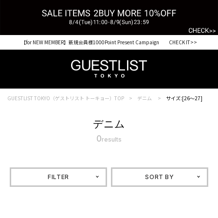
【for NEW MEMBER】新規会員様1000Point Present Campaign CHECK IT>>
GUESTLIST TOKYO（ゲストリスト トーキョー）TOP
デニム
サイズ:[26～27]
デニム
0
results
FILTER
SORT BY