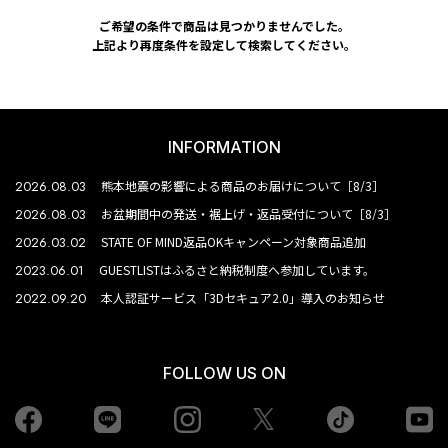
ご希望の条件で商品は見つかりませんでした。
上記より再度条件を設定して検索してください。
INFORMATION
2026.08.03
熊本地震の影響による商品のお届けについて［8/3］
2026.08.03
お盆期間中の発送・裾上げ・返品受付について［8/3］
2026.03.02
STATE OF MIND返品OKキャンペーン対象商品追加
2023.06.01
GUESTLISTはふるさと納税制度へ参加しています。
2022.09.20
本人認証サービス「3Dセキュア2.0」導入のお知らせ
FOLLOW US ON
Facebook
LINE
Instagram
tiktok
yo
Twiiter