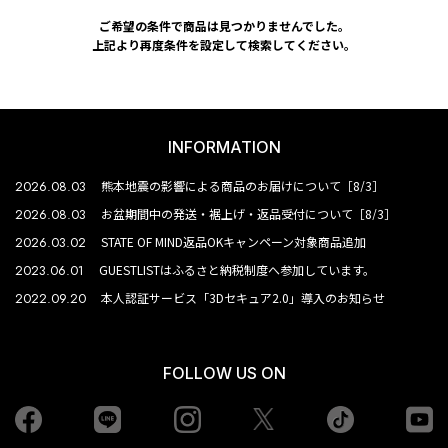
ご希望の条件で商品は見つかりませんでした。
上記より再度条件を設定して検索してください。
INFORMATION
2026.08.03
熊本地震の影響による商品のお届けについて［8/3］
2026.08.03
お盆期間中の発送・裾上げ・返品受付について［8/3］
2026.03.02
STATE OF MIND返品OKキャンペーン対象商品追加
2023.06.01
GUESTLISTはふるさと納税制度へ参加しています。
2022.09.20
本人認証サービス「3Dセキュア2.0」導入のお知らせ
FOLLOW US ON
Facebook
LINE
Instagram
tiktok
yo
Twiiter