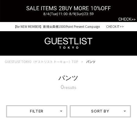
【for NEW MEMBER】新規会員様1000Point Present Campaign CHECK IT>>
Shopping from outside Japan? Visit our Global Site here. >>
GUESTLIST TOKYO（ゲストリスト トーキョー）TOP
パンツ
パンツ
0
results
FILTER
SORT BY