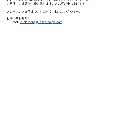
ご不便・ご迷惑をお掛け致しますことお詫び申し上げます。
メンテナンス終了まで、しばらくお待ちくださいませ。
お問い合わせ窓口
・E-MAIL:
customer@guestlist-tokyo.com