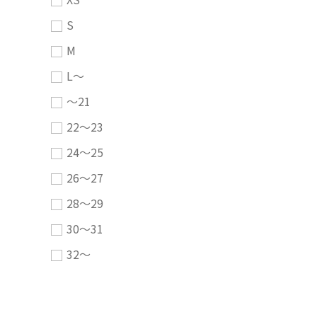
S
M
L～
～21
22～23
24～25
26～27
28～29
30～31
32～