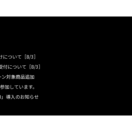
について［8/3］
付について［8/3］
ンペーン対象商品追加
度へ参加しています。
.0」導入のお知らせ