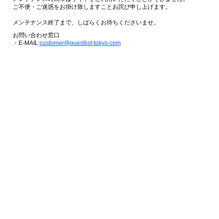
ご不便・ご迷惑をお掛け致しますことお詫び申し上げます。
メンテナンス終了まで、しばらくお待ちくださいませ。
お問い合わせ窓口
・E-MAIL:
customer@guestlist-tokyo.com