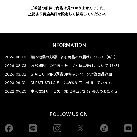
ご希望の条件で商品は見つかりませんでした。
上記より再度条件を設定して検索してください。
INFORMATION
2026.08.03
熊本地震の影響による商品のお届けについて［8/3］
2026.08.03
お盆期間中の発送・裾上げ・返品受付について［8/3］
2026.03.02
STATE OF MIND返品OKキャンペーン対象商品追加
2023.06.01
GUESTLISTはふるさと納税制度へ参加しています。
2022.09.20
本人認証サービス「3Dセキュア2.0」導入のお知らせ
FOLLOW US ON
Facebook
LINE
Instagram
tiktok
yo
Twiiter